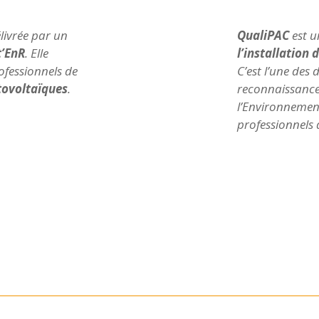
élivrée par un
QualiPAC
est u
t’EnR
. Elle
l’installation
ofessionnels de
C’est l’une des 
ovoltaïques
.
reconnaissanc
l’Environnement
professionnels 