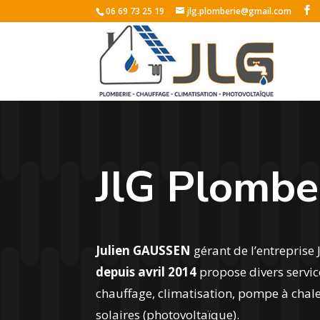
06 69 73 25 19
jlg.plomberie@gmail.com
JlG Plombe
Julien GAUSSEN
gérant de l’entrepris
depuis avril 2014
propose divers servic
chauffage, climatisation, pompe à chal
solaires (photovoltaïque).