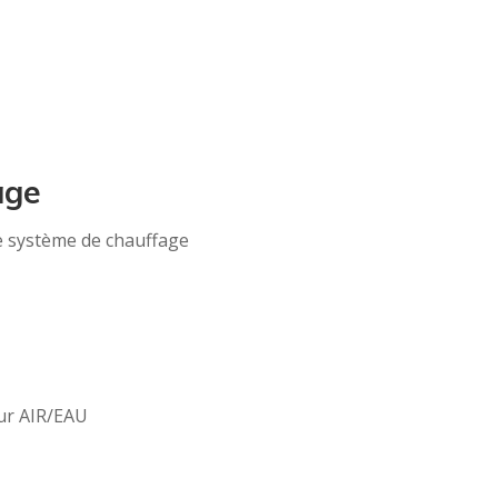
age
de système de chauffage
ur AIR/EAU