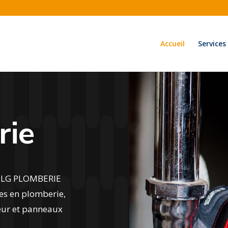
Accueil
Services
rie
e JLG PLOMBERIE
es en plomberie,
eur et panneaux