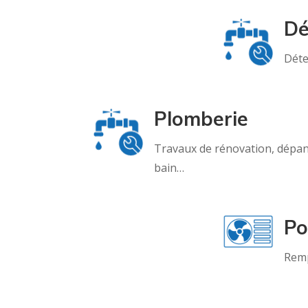
Dé
Déte
Plomberie
Travaux de rénovation, dépann
bain…
Po
Remp