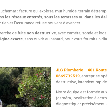
 cauchemar : facture qui explose, mur humide, terrain détremp
ns les réseaux enterrés, sous les terrasses ou dans les dal
rien et l’assurance refuse souvent d’avancer.
herche de fuite
non destructive
, avec caméra, sonde et loc
origine exacte
, sans ouvrir au hasard, pour vous fournir un di
JLG Plomberie – 401 Route
0669732519
, entreprise sp
destructive, intervient rapid
Notre équipe est formée aux
(caméra, localisation électr
diagnostiquer précisément l