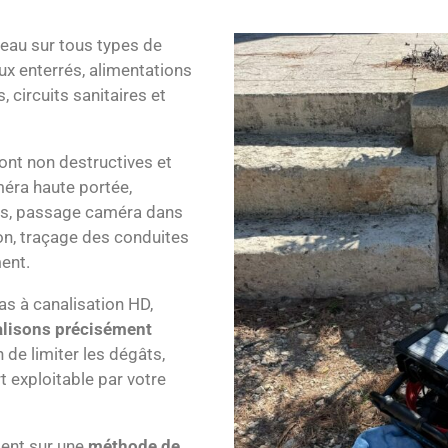
’eau sur tous types de
aux enterrés, alimentations
, circuits sanitaires et
ont non destructives et
méra haute portée,
es, passage caméra dans
on, traçage des conduites
ent.
as à canalisation HD,
alisons précisément
 de limiter les dégâts,
t exploitable par votre
ent sur une
méthode de